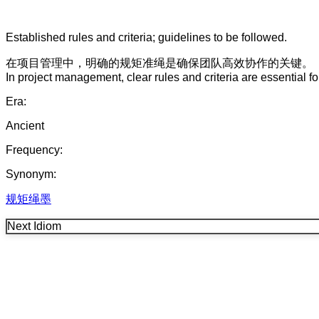
Established rules and criteria; guidelines to be followed.
在
项目管理
中
，
明确的
规矩准绳
是
确保
团队
高效
协作
的
关键
。
In project management, clear rules and criteria are essential fo
Era:
Ancient
Frequency:
Synonym:
规矩绳墨
Next Idiom