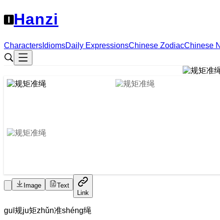
Hanzi
Characters
Idioms
Daily Expressions
Chinese Zodiac
Chinese 
Image
Text
Link
guī
规
ju
矩
zhǔn
准
shéng
绳